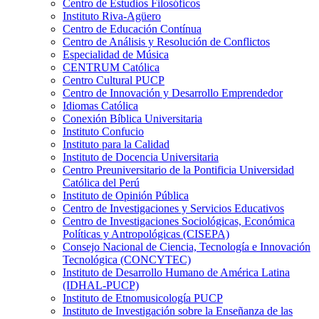
Centro de Estudios Filosóficos
Instituto Riva-Agüero
Centro de Educación Contínua
Centro de Análisis y Resolución de Conflictos
Especialidad de Música
CENTRUM Católica
Centro Cultural PUCP
Centro de Innovación y Desarrollo Emprendedor
Idiomas Católica
Conexión Bíblica Universitaria
Instituto Confucio
Instituto para la Calidad
Instituto de Docencia Universitaria
Centro Preuniversitario de la Pontificia Universidad
Católica del Perú
Instituto de Opinión Pública
Centro de Investigaciones y Servicios Educativos
Centro de Investigaciones Sociológicas, Económica
Políticas y Antropológicas (CISEPA)
Consejo Nacional de Ciencia, Tecnología e Innovación
Tecnológica (CONCYTEC)
Instituto de Desarrollo Humano de América Latina
(IDHAL-PUCP)
Instituto de Etnomusicología PUCP
Instituto de Investigación sobre la Enseñanza de las