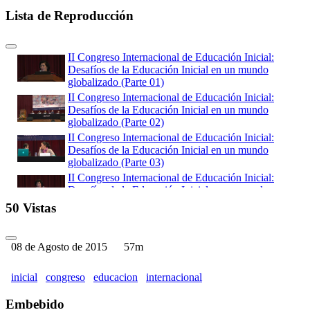
Lista de Reproducción
II Congreso Internacional de Educación Inicial:
Desafíos de la Educación Inicial en un mundo
globalizado (Parte 01)
II Congreso Internacional de Educación Inicial:
Desafíos de la Educación Inicial en un mundo
globalizado (Parte 02)
II Congreso Internacional de Educación Inicial:
Desafíos de la Educación Inicial en un mundo
globalizado (Parte 03)
II Congreso Internacional de Educación Inicial:
Desafíos de la Educación Inicial en un mundo
globalizado (Parte 04)
50 Vistas
II Congreso Internacional de Educación Inicial:
Desafíos de la Educación Inicial en un mundo
globalizado (Parte 05)
08 de Agosto de 2015
57m
II Congreso Internacional de Educación Inicial:
Desafíos de la Educación Inicial en un mundo
inicial
congreso
educacion
internacional
globalizado (Parte 06)
II Congreso Internacional de Educación Inicial:
Embebido