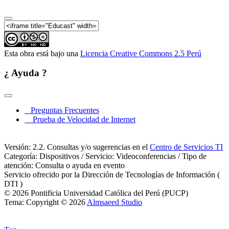
Desafíos de la Educación Inicial en un mundo
globalizado (Parte 07)
II Congreso Internacional de Educación Inicial:
Desafíos de la Educación Inicial en un mundo
globalizado (Parte 08)
II Congreso Internacional de Educación Inicial:
Esta obra está bajo una
Licencia Creative Commons 2.5 Perú
Desafíos de la Educación Inicial en un mundo
globalizado (Parte 09)
¿ Ayuda ?
Preguntas Frecuentes
Prueba de Velocidad de Internet
Versión: 2.2. Consultas y/o sugerencias en el
Centro de Servicios TI
Categoría: Dispositivos / Servicio: Videoconferencias / Tipo de
atención: Consulta o ayuda en evento
Servicio ofrecido por la Dirección de Tecnologías de Información (
DTI )
© 2026 Pontificia Universidad Católica del Perú (PUCP)
Tema: Copyright © 2026
Almsaeed Studio