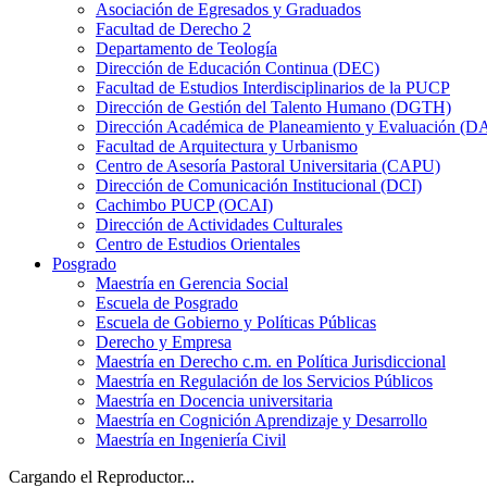
Asociación de Egresados y Graduados
Facultad de Derecho 2
Departamento de Teología
Dirección de Educación Continua (DEC)
Facultad de Estudios Interdisciplinarios de la PUCP
Dirección de Gestión del Talento Humano (DGTH)
Dirección Académica de Planeamiento y Evaluación (D
Facultad de Arquitectura y Urbanismo
Centro de Asesoría Pastoral Universitaria (CAPU)
Dirección de Comunicación Institucional (DCI)
Cachimbo PUCP (OCAI)
Dirección de Actividades Culturales
Centro de Estudios Orientales
Posgrado
Maestría en Gerencia Social
Escuela de Posgrado
Escuela de Gobierno y Políticas Públicas
Derecho y Empresa
Maestría en Derecho c.m. en Política Jurisdiccional
Maestría en Regulación de los Servicios Públicos
Maestría en Docencia universitaria
Maestría en Cognición Aprendizaje y Desarrollo
Maestría en Ingeniería Civil
Cargando el Reproductor...