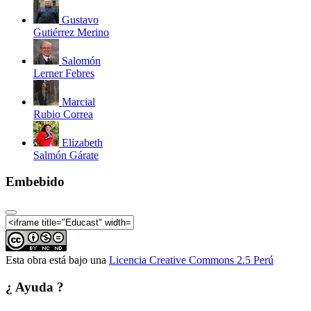
Gustavo
Gutiérrez Merino
Salomón
Lerner Febres
Marcial
Rubio Correa
Elizabeth
Salmón Gárate
Embebido
Esta obra está bajo una
Licencia Creative Commons 2.5 Perú
¿ Ayuda ?