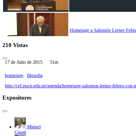
Homenaje a Salomón Lerner Febres 
210 Vistas
17 de Julio de 2015
51m
homenaje
filosofia
http://cef.pucp.edu.pe/agenda/homenaje-salomon-lerner-febres-con-m
Expositores
Miguel
Giusti