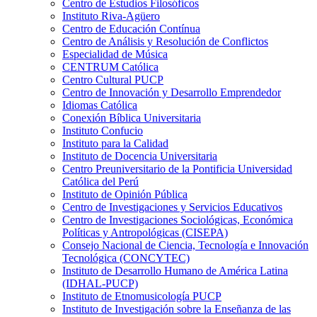
Centro de Estudios Filosóficos
Instituto Riva-Agüero
Centro de Educación Contínua
Centro de Análisis y Resolución de Conflictos
Especialidad de Música
CENTRUM Católica
Centro Cultural PUCP
Centro de Innovación y Desarrollo Emprendedor
Idiomas Católica
Conexión Bíblica Universitaria
Instituto Confucio
Instituto para la Calidad
Instituto de Docencia Universitaria
Centro Preuniversitario de la Pontificia Universidad
Católica del Perú
Instituto de Opinión Pública
Centro de Investigaciones y Servicios Educativos
Centro de Investigaciones Sociológicas, Económica
Políticas y Antropológicas (CISEPA)
Consejo Nacional de Ciencia, Tecnología e Innovación
Tecnológica (CONCYTEC)
Instituto de Desarrollo Humano de América Latina
(IDHAL-PUCP)
Instituto de Etnomusicología PUCP
Instituto de Investigación sobre la Enseñanza de las