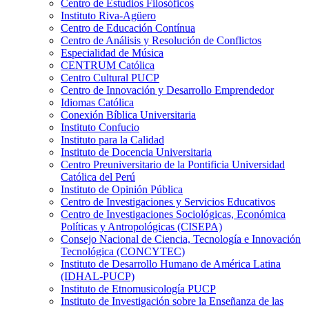
Centro de Estudios Filosóficos
Instituto Riva-Agüero
Centro de Educación Contínua
Centro de Análisis y Resolución de Conflictos
Especialidad de Música
CENTRUM Católica
Centro Cultural PUCP
Centro de Innovación y Desarrollo Emprendedor
Idiomas Católica
Conexión Bíblica Universitaria
Instituto Confucio
Instituto para la Calidad
Instituto de Docencia Universitaria
Centro Preuniversitario de la Pontificia Universidad
Católica del Perú
Instituto de Opinión Pública
Centro de Investigaciones y Servicios Educativos
Centro de Investigaciones Sociológicas, Económica
Políticas y Antropológicas (CISEPA)
Consejo Nacional de Ciencia, Tecnología e Innovación
Tecnológica (CONCYTEC)
Instituto de Desarrollo Humano de América Latina
(IDHAL-PUCP)
Instituto de Etnomusicología PUCP
Instituto de Investigación sobre la Enseñanza de las