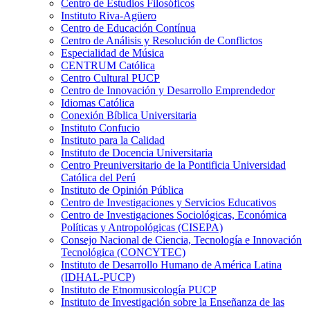
Centro de Estudios Filosóficos
Instituto Riva-Agüero
Centro de Educación Contínua
Centro de Análisis y Resolución de Conflictos
Especialidad de Música
CENTRUM Católica
Centro Cultural PUCP
Centro de Innovación y Desarrollo Emprendedor
Idiomas Católica
Conexión Bíblica Universitaria
Instituto Confucio
Instituto para la Calidad
Instituto de Docencia Universitaria
Centro Preuniversitario de la Pontificia Universidad
Católica del Perú
Instituto de Opinión Pública
Centro de Investigaciones y Servicios Educativos
Centro de Investigaciones Sociológicas, Económica
Políticas y Antropológicas (CISEPA)
Consejo Nacional de Ciencia, Tecnología e Innovación
Tecnológica (CONCYTEC)
Instituto de Desarrollo Humano de América Latina
(IDHAL-PUCP)
Instituto de Etnomusicología PUCP
Instituto de Investigación sobre la Enseñanza de las