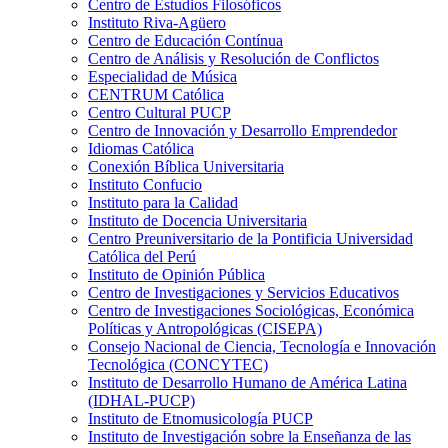
Centro de Estudios Filosóficos
Instituto Riva-Agüero
Centro de Educación Contínua
Centro de Análisis y Resolución de Conflictos
Especialidad de Música
CENTRUM Católica
Centro Cultural PUCP
Centro de Innovación y Desarrollo Emprendedor
Idiomas Católica
Conexión Bíblica Universitaria
Instituto Confucio
Instituto para la Calidad
Instituto de Docencia Universitaria
Centro Preuniversitario de la Pontificia Universidad
Católica del Perú
Instituto de Opinión Pública
Centro de Investigaciones y Servicios Educativos
Centro de Investigaciones Sociológicas, Económica
Políticas y Antropológicas (CISEPA)
Consejo Nacional de Ciencia, Tecnología e Innovación
Tecnológica (CONCYTEC)
Instituto de Desarrollo Humano de América Latina
(IDHAL-PUCP)
Instituto de Etnomusicología PUCP
Instituto de Investigación sobre la Enseñanza de las