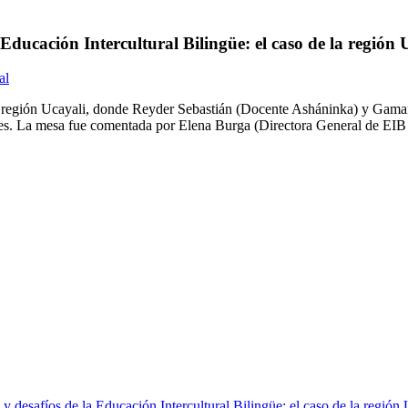
Educación Intercultural Bilingüe: el caso de la región 
al
 la región Ucayali, donde Reyder Sebastián (Docente Asháninka) y Gam
ades. La mesa fue comentada por Elena Burga (Directora General de E
 desafíos de la Educación Intercultural Bilingüe: el caso de la región 