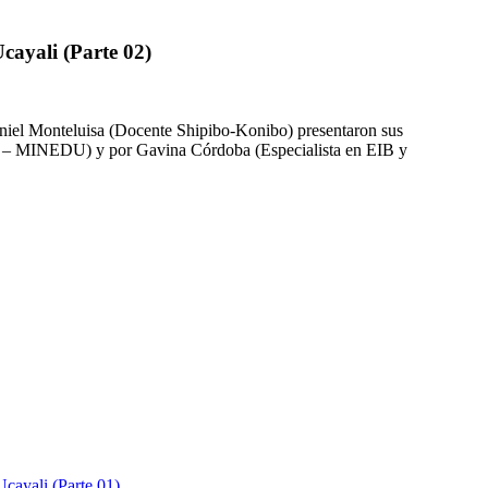
Ucayali (Parte 02)
aniel Monteluisa (Docente Shipibo-Konibo) presentaron sus
IB – MINEDU) y por Gavina Córdoba (Especialista en EIB y
Ucayali (Parte 01)