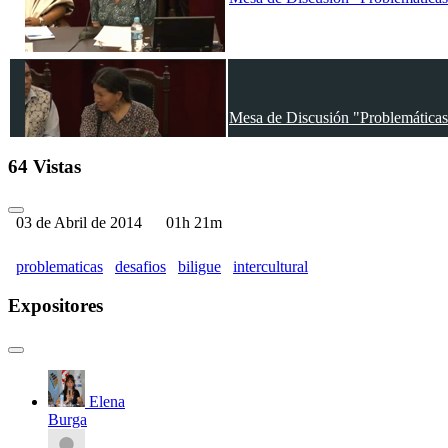
Mesa de Discusión "Problemáticas y
64 Vistas
03 de Abril de 2014
01h 21m
problematicas
desafios
biligue
intercultural
Expositores
Elena
Burga