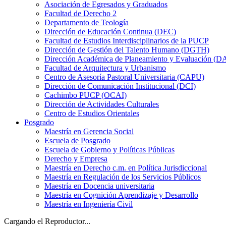
Asociación de Egresados y Graduados
Facultad de Derecho 2
Departamento de Teología
Dirección de Educación Continua (DEC)
Facultad de Estudios Interdisciplinarios de la PUCP
Dirección de Gestión del Talento Humano (DGTH)
Dirección Académica de Planeamiento y Evaluación (D
Facultad de Arquitectura y Urbanismo
Centro de Asesoría Pastoral Universitaria (CAPU)
Dirección de Comunicación Institucional (DCI)
Cachimbo PUCP (OCAI)
Dirección de Actividades Culturales
Centro de Estudios Orientales
Posgrado
Maestría en Gerencia Social
Escuela de Posgrado
Escuela de Gobierno y Políticas Públicas
Derecho y Empresa
Maestría en Derecho c.m. en Política Jurisdiccional
Maestría en Regulación de los Servicios Públicos
Maestría en Docencia universitaria
Maestría en Cognición Aprendizaje y Desarrollo
Maestría en Ingeniería Civil
Cargando el Reproductor...