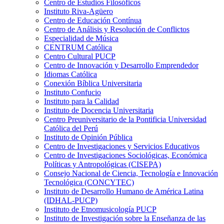
Centro de Estudios Filosóficos
Instituto Riva-Agüero
Centro de Educación Contínua
Centro de Análisis y Resolución de Conflictos
Especialidad de Música
CENTRUM Católica
Centro Cultural PUCP
Centro de Innovación y Desarrollo Emprendedor
Idiomas Católica
Conexión Bíblica Universitaria
Instituto Confucio
Instituto para la Calidad
Instituto de Docencia Universitaria
Centro Preuniversitario de la Pontificia Universidad
Católica del Perú
Instituto de Opinión Pública
Centro de Investigaciones y Servicios Educativos
Centro de Investigaciones Sociológicas, Económica
Políticas y Antropológicas (CISEPA)
Consejo Nacional de Ciencia, Tecnología e Innovación
Tecnológica (CONCYTEC)
Instituto de Desarrollo Humano de América Latina
(IDHAL-PUCP)
Instituto de Etnomusicología PUCP
Instituto de Investigación sobre la Enseñanza de las