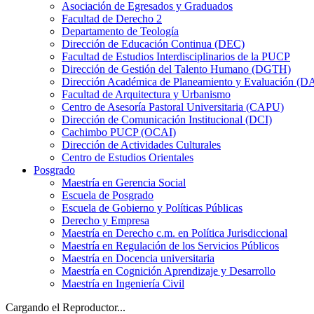
Asociación de Egresados y Graduados
Facultad de Derecho 2
Departamento de Teología
Dirección de Educación Continua (DEC)
Facultad de Estudios Interdisciplinarios de la PUCP
Dirección de Gestión del Talento Humano (DGTH)
Dirección Académica de Planeamiento y Evaluación (D
Facultad de Arquitectura y Urbanismo
Centro de Asesoría Pastoral Universitaria (CAPU)
Dirección de Comunicación Institucional (DCI)
Cachimbo PUCP (OCAI)
Dirección de Actividades Culturales
Centro de Estudios Orientales
Posgrado
Maestría en Gerencia Social
Escuela de Posgrado
Escuela de Gobierno y Políticas Públicas
Derecho y Empresa
Maestría en Derecho c.m. en Política Jurisdiccional
Maestría en Regulación de los Servicios Públicos
Maestría en Docencia universitaria
Maestría en Cognición Aprendizaje y Desarrollo
Maestría en Ingeniería Civil
Cargando el Reproductor...