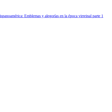
spanoamérica: Emblemas y alegorías en la época virreinal parte 1
spanoamérica, Emblemas y alegorías en la época virreinal, parte 2
spanoamérica, Emblemas y alegorías en la época virreinal, parte 3