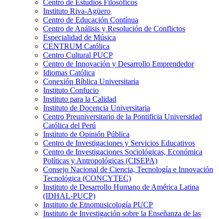
Centro de Estudios Filosóficos
Instituto Riva-Agüero
Centro de Educación Contínua
Centro de Análisis y Resolución de Conflictos
Especialidad de Música
CENTRUM Católica
Centro Cultural PUCP
Centro de Innovación y Desarrollo Emprendedor
Idiomas Católica
Conexión Bíblica Universitaria
Instituto Confucio
Instituto para la Calidad
Instituto de Docencia Universitaria
Centro Preuniversitario de la Pontificia Universidad
Católica del Perú
Instituto de Opinión Pública
Centro de Investigaciones y Servicios Educativos
Centro de Investigaciones Sociológicas, Económica
Políticas y Antropológicas (CISEPA)
Consejo Nacional de Ciencia, Tecnología e Innovación
Tecnológica (CONCYTEC)
Instituto de Desarrollo Humano de América Latina
(IDHAL-PUCP)
Instituto de Etnomusicología PUCP
Instituto de Investigación sobre la Enseñanza de las