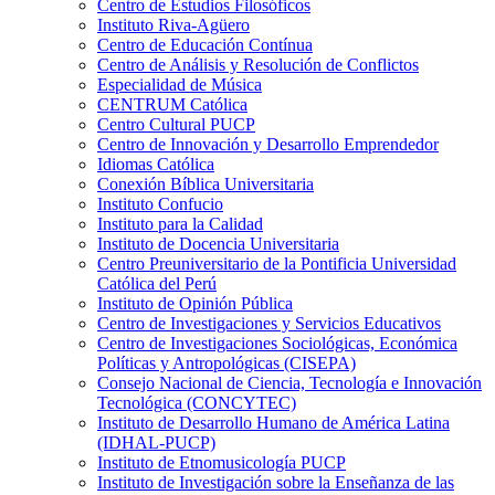
Centro de Estudios Filosóficos
Instituto Riva-Agüero
Centro de Educación Contínua
Centro de Análisis y Resolución de Conflictos
Especialidad de Música
CENTRUM Católica
Centro Cultural PUCP
Centro de Innovación y Desarrollo Emprendedor
Idiomas Católica
Conexión Bíblica Universitaria
Instituto Confucio
Instituto para la Calidad
Instituto de Docencia Universitaria
Centro Preuniversitario de la Pontificia Universidad
Católica del Perú
Instituto de Opinión Pública
Centro de Investigaciones y Servicios Educativos
Centro de Investigaciones Sociológicas, Económica
Políticas y Antropológicas (CISEPA)
Consejo Nacional de Ciencia, Tecnología e Innovación
Tecnológica (CONCYTEC)
Instituto de Desarrollo Humano de América Latina
(IDHAL-PUCP)
Instituto de Etnomusicología PUCP
Instituto de Investigación sobre la Enseñanza de las