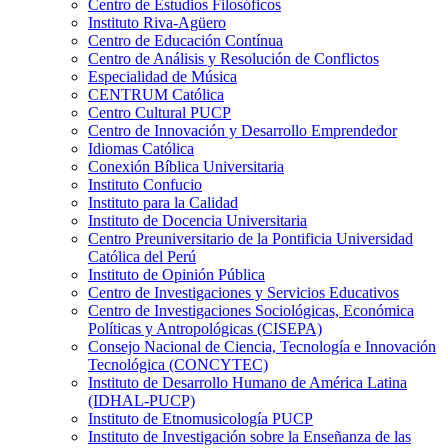
Centro de Estudios Filosóficos
Instituto Riva-Agüero
Centro de Educación Contínua
Centro de Análisis y Resolución de Conflictos
Especialidad de Música
CENTRUM Católica
Centro Cultural PUCP
Centro de Innovación y Desarrollo Emprendedor
Idiomas Católica
Conexión Bíblica Universitaria
Instituto Confucio
Instituto para la Calidad
Instituto de Docencia Universitaria
Centro Preuniversitario de la Pontificia Universidad
Católica del Perú
Instituto de Opinión Pública
Centro de Investigaciones y Servicios Educativos
Centro de Investigaciones Sociológicas, Económica
Políticas y Antropológicas (CISEPA)
Consejo Nacional de Ciencia, Tecnología e Innovación
Tecnológica (CONCYTEC)
Instituto de Desarrollo Humano de América Latina
(IDHAL-PUCP)
Instituto de Etnomusicología PUCP
Instituto de Investigación sobre la Enseñanza de las