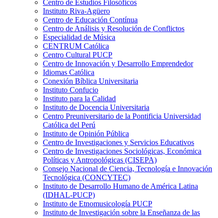
Centro de Estudios Filosóficos
Instituto Riva-Agüero
Centro de Educación Contínua
Centro de Análisis y Resolución de Conflictos
Especialidad de Música
CENTRUM Católica
Centro Cultural PUCP
Centro de Innovación y Desarrollo Emprendedor
Idiomas Católica
Conexión Bíblica Universitaria
Instituto Confucio
Instituto para la Calidad
Instituto de Docencia Universitaria
Centro Preuniversitario de la Pontificia Universidad
Católica del Perú
Instituto de Opinión Pública
Centro de Investigaciones y Servicios Educativos
Centro de Investigaciones Sociológicas, Económica
Políticas y Antropológicas (CISEPA)
Consejo Nacional de Ciencia, Tecnología e Innovación
Tecnológica (CONCYTEC)
Instituto de Desarrollo Humano de América Latina
(IDHAL-PUCP)
Instituto de Etnomusicología PUCP
Instituto de Investigación sobre la Enseñanza de las