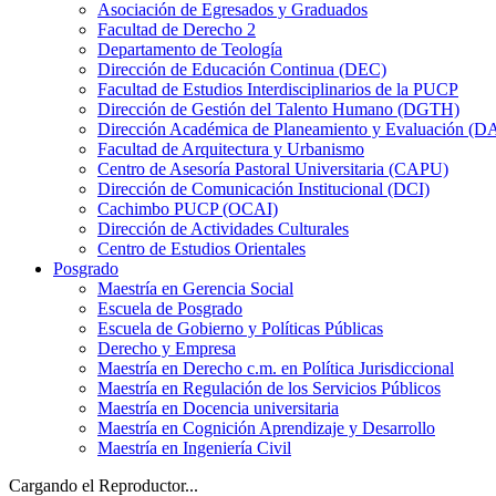
Asociación de Egresados y Graduados
Facultad de Derecho 2
Departamento de Teología
Dirección de Educación Continua (DEC)
Facultad de Estudios Interdisciplinarios de la PUCP
Dirección de Gestión del Talento Humano (DGTH)
Dirección Académica de Planeamiento y Evaluación (D
Facultad de Arquitectura y Urbanismo
Centro de Asesoría Pastoral Universitaria (CAPU)
Dirección de Comunicación Institucional (DCI)
Cachimbo PUCP (OCAI)
Dirección de Actividades Culturales
Centro de Estudios Orientales
Posgrado
Maestría en Gerencia Social
Escuela de Posgrado
Escuela de Gobierno y Políticas Públicas
Derecho y Empresa
Maestría en Derecho c.m. en Política Jurisdiccional
Maestría en Regulación de los Servicios Públicos
Maestría en Docencia universitaria
Maestría en Cognición Aprendizaje y Desarrollo
Maestría en Ingeniería Civil
Cargando el Reproductor...