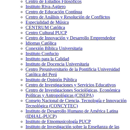
Centro de Estudios Filosóficos
Instituto Riva-Agüero
Centro de Educación Contínua
Centro de Análisis y Resolución de Conflictos
Especialidad de Música
CENTRUM Católica
Centro Cultural PUCP
Centro de Innovación y Desarrollo Emprendedor
Idiomas Católica
Conexión Bíblica Universitaria
Instituto Confucio
Instituto para la Calidad
Instituto de Docencia Universitaria
Centro Preuniversitario de la Pontificia Universidad
Católica del Perú
Instituto de Opinión Pública
Centro de Investigaciones y Servicios Educativos
Centro de Investigaciones Sociológicas, Económica
Políticas y Antropológicas (CISEPA)
Consejo Nacional de Ciencia, Tecnología e Innovación
Tecnológica (CONCYTEC)
Instituto de Desarrollo Humano de América Latina
(IDHAL-PUCP)
Instituto de Etnomusicología PUCP
Instituto de Investigación sobre la Enseñanza de las