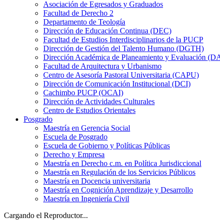
Asociación de Egresados y Graduados
Facultad de Derecho 2
Departamento de Teología
Dirección de Educación Continua (DEC)
Facultad de Estudios Interdisciplinarios de la PUCP
Dirección de Gestión del Talento Humano (DGTH)
Dirección Académica de Planeamiento y Evaluación (D
Facultad de Arquitectura y Urbanismo
Centro de Asesoría Pastoral Universitaria (CAPU)
Dirección de Comunicación Institucional (DCI)
Cachimbo PUCP (OCAI)
Dirección de Actividades Culturales
Centro de Estudios Orientales
Posgrado
Maestría en Gerencia Social
Escuela de Posgrado
Escuela de Gobierno y Políticas Públicas
Derecho y Empresa
Maestría en Derecho c.m. en Política Jurisdiccional
Maestría en Regulación de los Servicios Públicos
Maestría en Docencia universitaria
Maestría en Cognición Aprendizaje y Desarrollo
Maestría en Ingeniería Civil
Cargando el Reproductor...