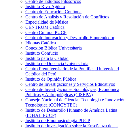
Centro de Estudios Filosóficos
Instituto Riva-Agüero
Centro de Educación Contínua
Centro de Análisis y Resolución de Conflictos
Especialidad de Música
CENTRUM Católica
Centro Cultural PUCP
Centro de Innovación y Desarrollo Emprendedor
Idiomas Católica
Conexión Bíblica Universitaria
Instituto Confucio
Instituto para la Calidad
Instituto de Docencia Universitaria
Centro Preuniversitario de la Pontificia Universidad
Católica del Perú
Instituto de Opinión Pública
Centro de Investigaciones y Servicios Educativos
Centro de Investigaciones Sociológicas, Económica
Políticas y Antropológicas (CISEPA)
Consejo Nacional de Ciencia, Tecnología e Innovación
Tecnológica (CONCYTEC)
Instituto de Desarrollo Humano de América Latina
(IDHAL-PUCP)
Instituto de Etnomusicología PUCP
Instituto de Investigación sobre la Enseñanza de las