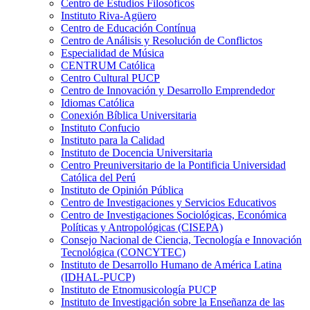
Centro de Estudios Filosóficos
Instituto Riva-Agüero
Centro de Educación Contínua
Centro de Análisis y Resolución de Conflictos
Especialidad de Música
CENTRUM Católica
Centro Cultural PUCP
Centro de Innovación y Desarrollo Emprendedor
Idiomas Católica
Conexión Bíblica Universitaria
Instituto Confucio
Instituto para la Calidad
Instituto de Docencia Universitaria
Centro Preuniversitario de la Pontificia Universidad
Católica del Perú
Instituto de Opinión Pública
Centro de Investigaciones y Servicios Educativos
Centro de Investigaciones Sociológicas, Económica
Políticas y Antropológicas (CISEPA)
Consejo Nacional de Ciencia, Tecnología e Innovación
Tecnológica (CONCYTEC)
Instituto de Desarrollo Humano de América Latina
(IDHAL-PUCP)
Instituto de Etnomusicología PUCP
Instituto de Investigación sobre la Enseñanza de las