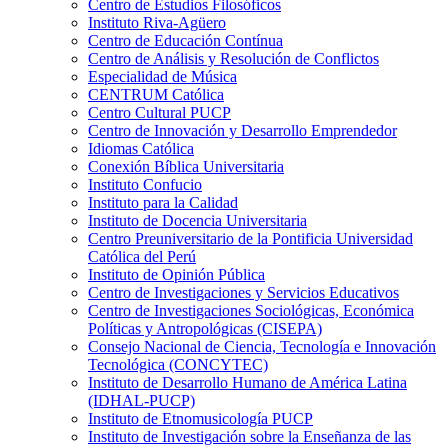
Centro de Estudios Filosóficos
Instituto Riva-Agüero
Centro de Educación Contínua
Centro de Análisis y Resolución de Conflictos
Especialidad de Música
CENTRUM Católica
Centro Cultural PUCP
Centro de Innovación y Desarrollo Emprendedor
Idiomas Católica
Conexión Bíblica Universitaria
Instituto Confucio
Instituto para la Calidad
Instituto de Docencia Universitaria
Centro Preuniversitario de la Pontificia Universidad
Católica del Perú
Instituto de Opinión Pública
Centro de Investigaciones y Servicios Educativos
Centro de Investigaciones Sociológicas, Económica
Políticas y Antropológicas (CISEPA)
Consejo Nacional de Ciencia, Tecnología e Innovación
Tecnológica (CONCYTEC)
Instituto de Desarrollo Humano de América Latina
(IDHAL-PUCP)
Instituto de Etnomusicología PUCP
Instituto de Investigación sobre la Enseñanza de las