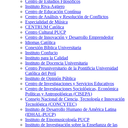
Centro de Estudios Filosóficos
Instituto Riva-Agüero
Centro de Educación Contínua
Centro de Análisis y Resolución de Conflictos
Especialidad de Música
CENTRUM Católica
Centro Cultural PUCP
Centro de Innovación y Desarrollo Emprendedor
Idiomas Católica
Conexión Bíblica Universitaria
Instituto Confucio
Instituto para la Calidad
Instituto de Docencia Universitaria
Centro Preuniversitario de la Pontificia Universidad
Católica del Perú
Instituto de Opinión Pública
Centro de Investigaciones y Servicios Educativos
Centro de Investigaciones Sociológicas, Económica
Políticas y Antropológicas (CISEPA)
Consejo Nacional de Ciencia, Tecnología e Innovación
Tecnológica (CONCYTEC)
Instituto de Desarrollo Humano de América Latina
(IDHAL-PUCP)
Instituto de Etnomusicología PUCP
Instituto de Investigación sobre la Enseñanza de las