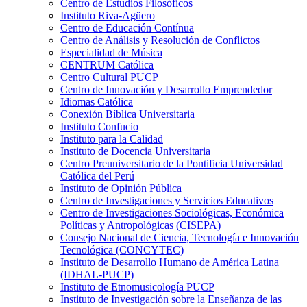
Centro de Estudios Filosóficos
Instituto Riva-Agüero
Centro de Educación Contínua
Centro de Análisis y Resolución de Conflictos
Especialidad de Música
CENTRUM Católica
Centro Cultural PUCP
Centro de Innovación y Desarrollo Emprendedor
Idiomas Católica
Conexión Bíblica Universitaria
Instituto Confucio
Instituto para la Calidad
Instituto de Docencia Universitaria
Centro Preuniversitario de la Pontificia Universidad
Católica del Perú
Instituto de Opinión Pública
Centro de Investigaciones y Servicios Educativos
Centro de Investigaciones Sociológicas, Económica
Políticas y Antropológicas (CISEPA)
Consejo Nacional de Ciencia, Tecnología e Innovación
Tecnológica (CONCYTEC)
Instituto de Desarrollo Humano de América Latina
(IDHAL-PUCP)
Instituto de Etnomusicología PUCP
Instituto de Investigación sobre la Enseñanza de las