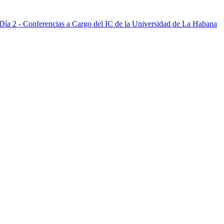
Día 2 - Conferencias a Cargo del IC de la Universidad de La Habana
Día 3 - Conferencias a Cargo del IC de la Universidad de La Habana
ía 3 -Conferencia: Descubriendo a los descendientes del dragón
Día 4 - Conferencias a Cargo del IC de la Universidad de La Habana