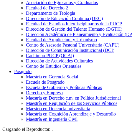
Asociación de Egresados y Graduados
Facultad de Derecho 2
Departamento de Teología
Dirección de Educación Continua (DEC)
Facultad de Estudios Interdisciplinarios de la PUCP
Dirección de Gestión del Talento Humano (DGTH)
Dirección Académica de Planeamiento y Evaluación (D
Facultad de Arquitectura y Urbanismo
Centro de Asesoría Pastoral Universitaria (CAPU)
Dirección de Comunicación Institucional (DCI)
Cachimbo PUCP (OCAI)
Dirección de Actividades Culturales
Centro de Estudios Orientales
Posgrado
Maestría en Gerencia Social
Escuela de Posgrado
Escuela de Gobierno y Políticas Públicas
Derecho y Empresa
Maestría en Derecho c.m. en Política Jurisdiccional
Maestría en Regulación de los Servicios Públicos
Maestría en Docencia universitaria
Maestría en Cognición Aprendizaje y Desarrollo
Maestría en Ingeniería Civil
Cargando el Reproductor...