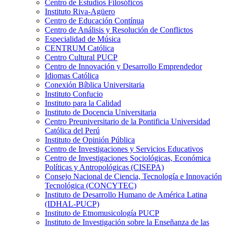
Centro de Estudios Filosóficos
Instituto Riva-Agüero
Centro de Educación Contínua
Centro de Análisis y Resolución de Conflictos
Especialidad de Música
CENTRUM Católica
Centro Cultural PUCP
Centro de Innovación y Desarrollo Emprendedor
Idiomas Católica
Conexión Bíblica Universitaria
Instituto Confucio
Instituto para la Calidad
Instituto de Docencia Universitaria
Centro Preuniversitario de la Pontificia Universidad
Católica del Perú
Instituto de Opinión Pública
Centro de Investigaciones y Servicios Educativos
Centro de Investigaciones Sociológicas, Económica
Políticas y Antropológicas (CISEPA)
Consejo Nacional de Ciencia, Tecnología e Innovación
Tecnológica (CONCYTEC)
Instituto de Desarrollo Humano de América Latina
(IDHAL-PUCP)
Instituto de Etnomusicología PUCP
Instituto de Investigación sobre la Enseñanza de las