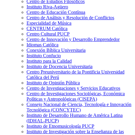
Centro de Estudios Filosóficos
Instituto Riva-Agüero
Centro de Educación Contínua
Centro de Análisis y Resolución de Conflictos
Especialidad de Música
CENTRUM Católica
Centro Cultural PUCP
Centro de Innovación y Desarrollo Emprendedor
Idiomas Católica
Conexión Bíblica Universitaria
Instituto Confucio
Instituto para la Calidad
Instituto de Docencia Universitaria
Centro Preuniversitario de la Pontificia Universidad
Católica del Perú
Instituto de Opinión Pública
Centro de Investigaciones y Servicios Educativos
Centro de Investigaciones Sociológicas, Económica
Políticas y Antropológicas (CISEPA)
Consejo Nacional de Ciencia, Tecnología e Innovación
Tecnológica (CONCYTEC)
Instituto de Desarrollo Humano de América Latina
(IDHAL-PUCP)
Instituto de Etnomusicología PUCP
Instituto de Investigación sobre la Enseñanza de las