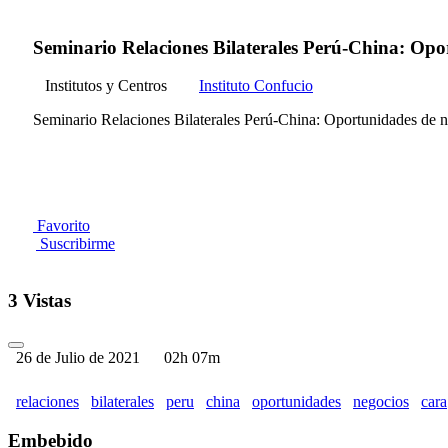
Seminario Relaciones Bilaterales Perú-China: Opor
Institutos y Centros
Instituto Confucio
Seminario Relaciones Bilaterales Perú-China: Oportunidades de ne
Favorito
Suscribirme
3 Vistas
26 de Julio de 2021
02h 07m
relaciones
bilaterales
peru
china
oportunidades
negocios
cara
Embebido