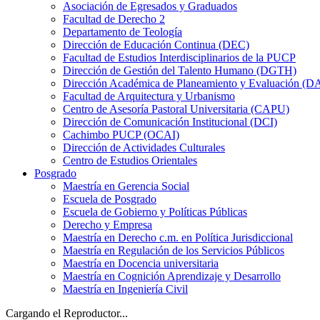
Asociación de Egresados y Graduados
Facultad de Derecho 2
Departamento de Teología
Dirección de Educación Continua (DEC)
Facultad de Estudios Interdisciplinarios de la PUCP
Dirección de Gestión del Talento Humano (DGTH)
Dirección Académica de Planeamiento y Evaluación (D
Facultad de Arquitectura y Urbanismo
Centro de Asesoría Pastoral Universitaria (CAPU)
Dirección de Comunicación Institucional (DCI)
Cachimbo PUCP (OCAI)
Dirección de Actividades Culturales
Centro de Estudios Orientales
Posgrado
Maestría en Gerencia Social
Escuela de Posgrado
Escuela de Gobierno y Políticas Públicas
Derecho y Empresa
Maestría en Derecho c.m. en Política Jurisdiccional
Maestría en Regulación de los Servicios Públicos
Maestría en Docencia universitaria
Maestría en Cognición Aprendizaje y Desarrollo
Maestría en Ingeniería Civil
Cargando el Reproductor...