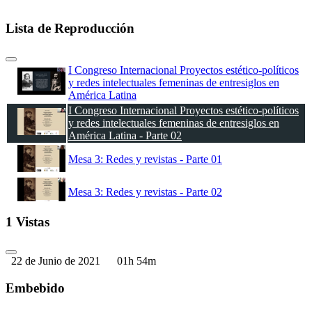
Lista de Reproducción
I Congreso Internacional Proyectos estético-políticos
y redes intelectuales femeninas de entresiglos en
América Latina
I Congreso Internacional Proyectos estético-políticos
y redes intelectuales femeninas de entresiglos en
América Latina - Parte 02
Mesa 3: Redes y revistas - Parte 01
Mesa 3: Redes y revistas - Parte 02
1 Vistas
Mesa 4: Genealogías del feminismo latinoamericano.
Mesa 5: Estrategias de adquisición de poder.
22 de Junio de 2021
01h 54m
Mesa 6: Sujetos periféricos y lugares alternativos de
Embebido
enunciación