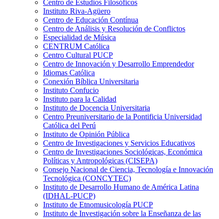
Centro de Estudios Filosóficos
Instituto Riva-Agüero
Centro de Educación Contínua
Centro de Análisis y Resolución de Conflictos
Especialidad de Música
CENTRUM Católica
Centro Cultural PUCP
Centro de Innovación y Desarrollo Emprendedor
Idiomas Católica
Conexión Bíblica Universitaria
Instituto Confucio
Instituto para la Calidad
Instituto de Docencia Universitaria
Centro Preuniversitario de la Pontificia Universidad
Católica del Perú
Instituto de Opinión Pública
Centro de Investigaciones y Servicios Educativos
Centro de Investigaciones Sociológicas, Económica
Políticas y Antropológicas (CISEPA)
Consejo Nacional de Ciencia, Tecnología e Innovación
Tecnológica (CONCYTEC)
Instituto de Desarrollo Humano de América Latina
(IDHAL-PUCP)
Instituto de Etnomusicología PUCP
Instituto de Investigación sobre la Enseñanza de las