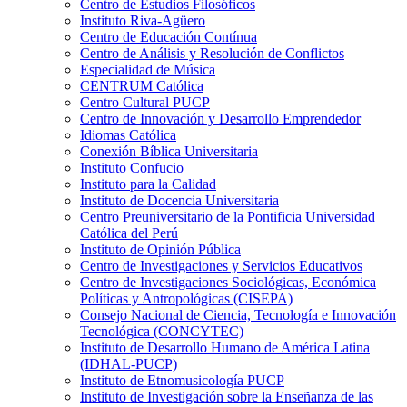
Centro de Estudios Filosóficos
Instituto Riva-Agüero
Centro de Educación Contínua
Centro de Análisis y Resolución de Conflictos
Especialidad de Música
CENTRUM Católica
Centro Cultural PUCP
Centro de Innovación y Desarrollo Emprendedor
Idiomas Católica
Conexión Bíblica Universitaria
Instituto Confucio
Instituto para la Calidad
Instituto de Docencia Universitaria
Centro Preuniversitario de la Pontificia Universidad
Católica del Perú
Instituto de Opinión Pública
Centro de Investigaciones y Servicios Educativos
Centro de Investigaciones Sociológicas, Económica
Políticas y Antropológicas (CISEPA)
Consejo Nacional de Ciencia, Tecnología e Innovación
Tecnológica (CONCYTEC)
Instituto de Desarrollo Humano de América Latina
(IDHAL-PUCP)
Instituto de Etnomusicología PUCP
Instituto de Investigación sobre la Enseñanza de las