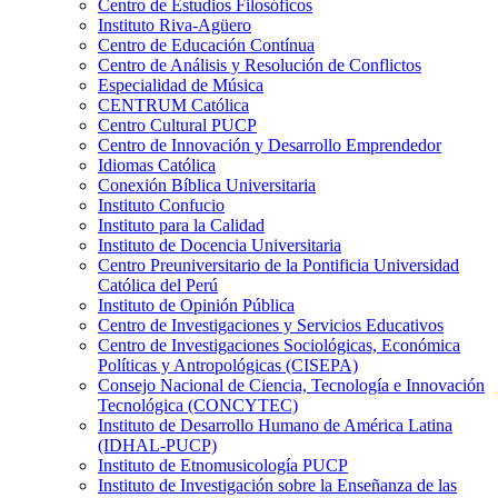
Centro de Estudios Filosóficos
Instituto Riva-Agüero
Centro de Educación Contínua
Centro de Análisis y Resolución de Conflictos
Especialidad de Música
CENTRUM Católica
Centro Cultural PUCP
Centro de Innovación y Desarrollo Emprendedor
Idiomas Católica
Conexión Bíblica Universitaria
Instituto Confucio
Instituto para la Calidad
Instituto de Docencia Universitaria
Centro Preuniversitario de la Pontificia Universidad
Católica del Perú
Instituto de Opinión Pública
Centro de Investigaciones y Servicios Educativos
Centro de Investigaciones Sociológicas, Económica
Políticas y Antropológicas (CISEPA)
Consejo Nacional de Ciencia, Tecnología e Innovación
Tecnológica (CONCYTEC)
Instituto de Desarrollo Humano de América Latina
(IDHAL-PUCP)
Instituto de Etnomusicología PUCP
Instituto de Investigación sobre la Enseñanza de las