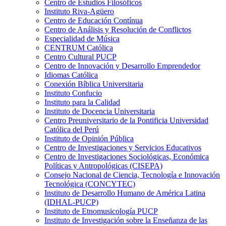
Centro de Estudios Filosóficos
Instituto Riva-Agüero
Centro de Educación Contínua
Centro de Análisis y Resolución de Conflictos
Especialidad de Música
CENTRUM Católica
Centro Cultural PUCP
Centro de Innovación y Desarrollo Emprendedor
Idiomas Católica
Conexión Bíblica Universitaria
Instituto Confucio
Instituto para la Calidad
Instituto de Docencia Universitaria
Centro Preuniversitario de la Pontificia Universidad
Católica del Perú
Instituto de Opinión Pública
Centro de Investigaciones y Servicios Educativos
Centro de Investigaciones Sociológicas, Económica
Políticas y Antropológicas (CISEPA)
Consejo Nacional de Ciencia, Tecnología e Innovación
Tecnológica (CONCYTEC)
Instituto de Desarrollo Humano de América Latina
(IDHAL-PUCP)
Instituto de Etnomusicología PUCP
Instituto de Investigación sobre la Enseñanza de las