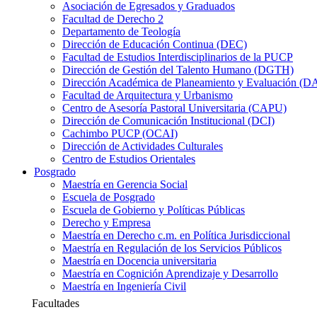
Asociación de Egresados y Graduados
Facultad de Derecho 2
Departamento de Teología
Dirección de Educación Continua (DEC)
Facultad de Estudios Interdisciplinarios de la PUCP
Dirección de Gestión del Talento Humano (DGTH)
Dirección Académica de Planeamiento y Evaluación (D
Facultad de Arquitectura y Urbanismo
Centro de Asesoría Pastoral Universitaria (CAPU)
Dirección de Comunicación Institucional (DCI)
Cachimbo PUCP (OCAI)
Dirección de Actividades Culturales
Centro de Estudios Orientales
Posgrado
Maestría en Gerencia Social
Escuela de Posgrado
Escuela de Gobierno y Políticas Públicas
Derecho y Empresa
Maestría en Derecho c.m. en Política Jurisdiccional
Maestría en Regulación de los Servicios Públicos
Maestría en Docencia universitaria
Maestría en Cognición Aprendizaje y Desarrollo
Maestría en Ingeniería Civil
Facultades