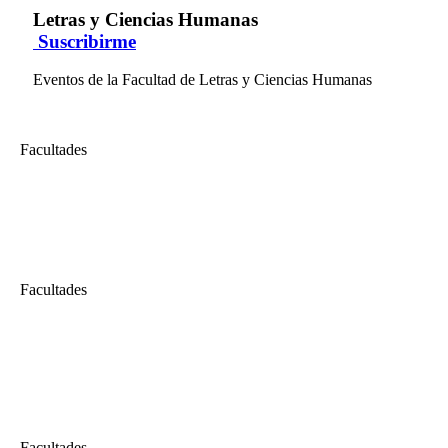
Letras y Ciencias Humanas
Suscribirme
Eventos de la Facultad de Letras y Ciencias Humanas
Facultades
Letras y Ciencias Humanas
Curso Enfoques de las Relaciones Comunitarias
Curso Enfoques de las Relaciones Comunitarias...
Facultades
Letras y Ciencias Humanas
Conferencia: Baby Boomers, Generación X, Millennials y Centennials,
Cada una de las generaciones de personas han tenido vivencias y experi
representa un gran reto para la gestión del talento humano, para el cua
Facultades
Letras y Ciencias Humanas