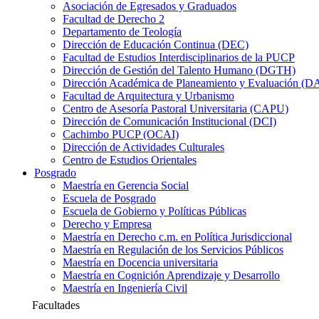
Asociación de Egresados y Graduados
Facultad de Derecho 2
Departamento de Teología
Dirección de Educación Continua (DEC)
Facultad de Estudios Interdisciplinarios de la PUCP
Dirección de Gestión del Talento Humano (DGTH)
Dirección Académica de Planeamiento y Evaluación (D
Facultad de Arquitectura y Urbanismo
Centro de Asesoría Pastoral Universitaria (CAPU)
Dirección de Comunicación Institucional (DCI)
Cachimbo PUCP (OCAI)
Dirección de Actividades Culturales
Centro de Estudios Orientales
Posgrado
Maestría en Gerencia Social
Escuela de Posgrado
Escuela de Gobierno y Políticas Públicas
Derecho y Empresa
Maestría en Derecho c.m. en Política Jurisdiccional
Maestría en Regulación de los Servicios Públicos
Maestría en Docencia universitaria
Maestría en Cognición Aprendizaje y Desarrollo
Maestría en Ingeniería Civil
Facultades