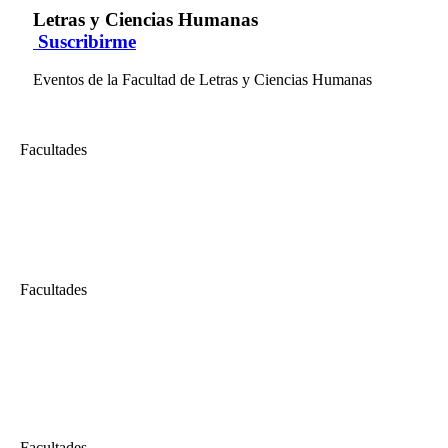
Letras y Ciencias Humanas
Suscribirme
Eventos de la Facultad de Letras y Ciencias Humanas
Facultades
Letras y Ciencias Humanas
Curso Enfoques de las Relaciones Comunitarias
Curso Enfoques de las Relaciones Comunitarias...
Facultades
Letras y Ciencias Humanas
Conferencia: Baby Boomers, Generación X, Millennials y Centennials,
Cada una de las generaciones de personas han tenido vivencias y experi
representa un gran reto para la gestión del talento humano, para el cua
Facultades
Letras y Ciencias Humanas