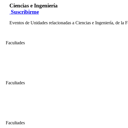
Ciencias e Ingeniería
Suscribirme
Eventos de Unidades relacionadas a Ciencias e Ingeniería, de la F
Facultades
Ciencias e Ingeniería
Tutoría en línea - INSPECSOLD 2016-1
Clase de tutoría en línea del curso virtual "DIPLOMATURA 
Facultades
Ciencias e Ingeniería
Calificación de personal en ensayos no destructivos
Conocer los métodos para la calificación de inspectores en técnicas n
Facultades
Ciencias e Ingeniería