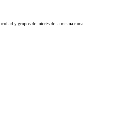
acultad y grupos de interés de la misma rama.
DE ESTUDIO INSPECTOR DE SOLDADURA 2016-1"...
o destructivas según ASNT...