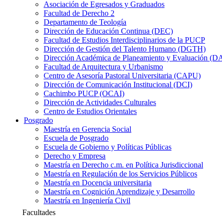
Asociación de Egresados y Graduados
Facultad de Derecho 2
Departamento de Teología
Dirección de Educación Continua (DEC)
Facultad de Estudios Interdisciplinarios de la PUCP
Dirección de Gestión del Talento Humano (DGTH)
Dirección Académica de Planeamiento y Evaluación (D
Facultad de Arquitectura y Urbanismo
Centro de Asesoría Pastoral Universitaria (CAPU)
Dirección de Comunicación Institucional (DCI)
Cachimbo PUCP (OCAI)
Dirección de Actividades Culturales
Centro de Estudios Orientales
Posgrado
Maestría en Gerencia Social
Escuela de Posgrado
Escuela de Gobierno y Políticas Públicas
Derecho y Empresa
Maestría en Derecho c.m. en Política Jurisdiccional
Maestría en Regulación de los Servicios Públicos
Maestría en Docencia universitaria
Maestría en Cognición Aprendizaje y Desarrollo
Maestría en Ingeniería Civil
Facultades