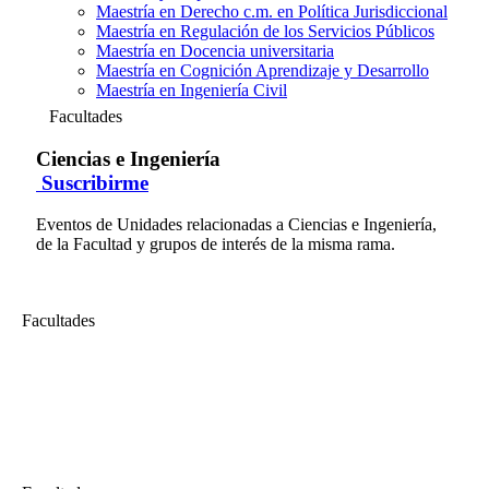
Maestría en Derecho c.m. en Política Jurisdiccional
Maestría en Regulación de los Servicios Públicos
Maestría en Docencia universitaria
Maestría en Cognición Aprendizaje y Desarrollo
Maestría en Ingeniería Civil
Facultades
Ciencias e Ingeniería
Suscribirme
Eventos de Unidades relacionadas a Ciencias e Ingeniería,
de la Facultad y grupos de interés de la misma rama.
Facultades
Ciencias e Ingeniería
Tutoría en línea - INSPECSOLD 2016-1
Clase de tutoría en línea del curso virtual "DIPLOMATURA DE
ESTUDIO INSPECTOR DE SOLDADURA 2016-1"...