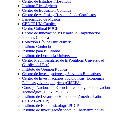
Centro de Estudios Filosóficos
Instituto Riva-Agüero
Centro de Educación Contínua
Centro de Análisis y Resolución de Conflictos
Especialidad de Música
CENTRUM Católica
Centro Cultural PUCP
Centro de Innovación y Desarrollo Emprendedor
Idiomas Católica
Conexión Bíblica Universitaria
Instituto Confucio
Instituto para la Calidad
Instituto de Docencia Universitaria
Centro Preuniversitario de la Pontificia Universidad
Católica del Perú
Instituto de Opinión Pública
Centro de Investigaciones y Servicios Educativos
Centro de Investigaciones Sociológicas, Económica
Políticas y Antropológicas (CISEPA)
Consejo Nacional de Ciencia, Tecnología e Innovación
Tecnológica (CONCYTEC)
Instituto de Desarrollo Humano de América Latina
(IDHAL-PUCP)
Instituto de Etnomusicología PUCP
Instituto de Investigación sobre la Enseñanza de las