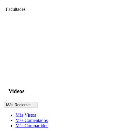
Facultades
Ciencias e Ingeniería
Conferencia Internacional Reducción de la Vulnerabilidad Social a
Través de la Innovación Inclusiva (Parte 01)
Conferencia Internacional Reducción de la Vulnerabilidad Social a
Través de la Innovación Inclusiva busca ser una reunión
especializada de naturaleza técnica y académica y cuyo objetivo es
promover entre la comunidad académica, profesional y sociedad, la
innovación inclusiva.Este último concepto se puede definir como la
utilización de la innovación tecnológica para el desarrollo de
conocimientos y...
Videos
Más Recientes
Más Vistos
Más Comentados
Más Compartidos