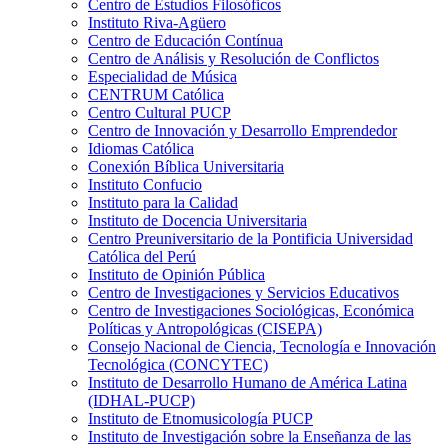
Centro de Estudios Filosóficos
Instituto Riva-Agüero
Centro de Educación Contínua
Centro de Análisis y Resolución de Conflictos
Especialidad de Música
CENTRUM Católica
Centro Cultural PUCP
Centro de Innovación y Desarrollo Emprendedor
Idiomas Católica
Conexión Bíblica Universitaria
Instituto Confucio
Instituto para la Calidad
Instituto de Docencia Universitaria
Centro Preuniversitario de la Pontificia Universidad
Católica del Perú
Instituto de Opinión Pública
Centro de Investigaciones y Servicios Educativos
Centro de Investigaciones Sociológicas, Económica
Políticas y Antropológicas (CISEPA)
Consejo Nacional de Ciencia, Tecnología e Innovación
Tecnológica (CONCYTEC)
Instituto de Desarrollo Humano de América Latina
(IDHAL-PUCP)
Instituto de Etnomusicología PUCP
Instituto de Investigación sobre la Enseñanza de las