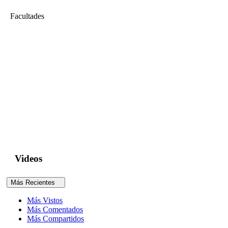
Facultades
Ciencias e Ingeniería
Conferencia Internacional Reducción de la Vulnerabilidad Social a
Través de la Innovación Inclusiva (Parte 01)
Conferencia Internacional Reducción de la Vulnerabilidad Social a
Través de la Innovación Inclusiva busca ser una reunión
especializada de naturaleza técnica y académica y cuyo objetivo es
promover entre la comunidad académica, profesional y sociedad, la
innovación inclusiva.Este último concepto se puede definir como la
utilización de la innovación tecnológica para el desarrollo de
conocimientos y...
Videos
Más Recientes
Más Vistos
Más Comentados
Más Compartidos