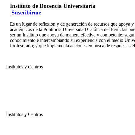
Instituto de Docencia Universitaria
Suscribirme
Es un lugar de reflexión y de generación de recursos que apoya y 
académicos de la Pontificia Universidad Católica del Perú, las buen
ser un Instituto que apoya de manera efectiva y competente, según
conocimiento e intercambiando su experiencia con el medio Univer
Profesorado; y que implementa acciones en busca de respuestas efic
Institutos y Centros
Instituto de Docencia Universitaria
Ceremonia de Bienvenida a los Nuevos Docentes 2019-1
En esta ceremonia, el rector pro tempore, Efraín Gonzales de Olarte;
darán la bienvenida a todos los nuevos docentes que comenzarán a ens
Institutos y Centros
Instituto de Docencia Universitaria
El portafolio como herramienta de reflexión y evaluación docente