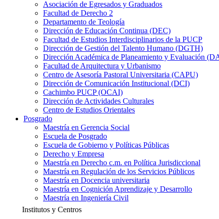
Asociación de Egresados y Graduados
Facultad de Derecho 2
Departamento de Teología
Dirección de Educación Continua (DEC)
Facultad de Estudios Interdisciplinarios de la PUCP
Dirección de Gestión del Talento Humano (DGTH)
Dirección Académica de Planeamiento y Evaluación (D
Facultad de Arquitectura y Urbanismo
Centro de Asesoría Pastoral Universitaria (CAPU)
Dirección de Comunicación Institucional (DCI)
Cachimbo PUCP (OCAI)
Dirección de Actividades Culturales
Centro de Estudios Orientales
Posgrado
Maestría en Gerencia Social
Escuela de Posgrado
Escuela de Gobierno y Políticas Públicas
Derecho y Empresa
Maestría en Derecho c.m. en Política Jurisdiccional
Maestría en Regulación de los Servicios Públicos
Maestría en Docencia universitaria
Maestría en Cognición Aprendizaje y Desarrollo
Maestría en Ingeniería Civil
Institutos y Centros