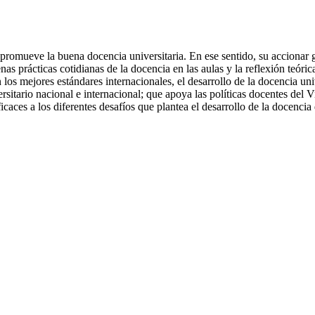
promueve la buena docencia universitaria. En ese sentido, su accionar g
as prácticas cotidianas de la docencia en las aulas y la reflexión teóric
 los mejores estándares internacionales, el desarrollo de la docencia u
sitario nacional e internacional; que apoya las políticas docentes del
aces a los diferentes desafíos que plantea el desarrollo de la docencia 
 la directora de la DAP, Nadia Gamboa y el director del IDU, Julio del
eñar en la PUCP en el ciclo 2019-1....