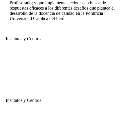
Profesorado; y que implementa acciones en busca de
respuestas eficaces a los diferentes desafíos que plantea el
desarrollo de la docencia de calidad en la Pontificia
Universidad Católica del Perú.
Institutos y Centros
Instituto de Docencia Universitaria
Ceremonia de Bienvenida a los Nuevos Docentes 2019-1
En esta ceremonia, el rector pro tempore, Efraín Gonzales de Olarte;
la directora de la DAP, Nadia Gamboa y el director del IDU, Julio
del Valle, acompañados de los jefes de los Departamentos
Académicos, darán la bienvenida a todos los nuevos docentes que
comenzarán a enseñar en la PUCP en el ciclo 2019-1....
Institutos y Centros
Instituto de Docencia Universitaria
El portafolio como herramienta de reflexión y evaluación docente
El portafolio como herramienta de reflexión y evaluación docente...