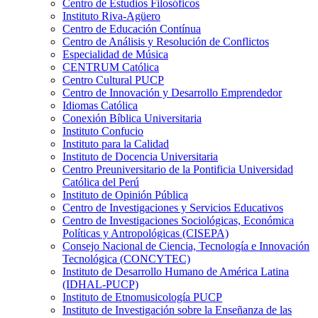
Centro de Estudios Filosóficos
Instituto Riva-Agüero
Centro de Educación Contínua
Centro de Análisis y Resolución de Conflictos
Especialidad de Música
CENTRUM Católica
Centro Cultural PUCP
Centro de Innovación y Desarrollo Emprendedor
Idiomas Católica
Conexión Bíblica Universitaria
Instituto Confucio
Instituto para la Calidad
Instituto de Docencia Universitaria
Centro Preuniversitario de la Pontificia Universidad
Católica del Perú
Instituto de Opinión Pública
Centro de Investigaciones y Servicios Educativos
Centro de Investigaciones Sociológicas, Económica
Políticas y Antropológicas (CISEPA)
Consejo Nacional de Ciencia, Tecnología e Innovación
Tecnológica (CONCYTEC)
Instituto de Desarrollo Humano de América Latina
(IDHAL-PUCP)
Instituto de Etnomusicología PUCP
Instituto de Investigación sobre la Enseñanza de las