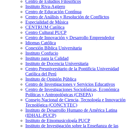
Centro de Estudios Filosóficos
Instituto Riva-Agüero
Centro de Educación Contínua
Centro de Análisis y Resolución de Conflictos
Especialidad de Música
CENTRUM Católica
Centro Cultural PUCP
Centro de Innovación y Desarrollo Emprendedor
Idiomas Católica
Conexión Bíblica Universitaria
Instituto Confucio
Instituto para la Calidad
Instituto de Docencia Universitaria
Centro Preuniversitario de la Pontificia Universidad
Católica del Perú
Instituto de Opinión Pública
Centro de Investigaciones y Servicios Educativos
Centro de Investigaciones Sociológicas, Económica
Políticas y Antropológicas (CISEPA)
Consejo Nacional de Ciencia, Tecnología e Innovación
Tecnológica (CONCYTEC)
Instituto de Desarrollo Humano de América Latina
(IDHAL-PUCP)
Instituto de Etnomusicología PUCP
Instituto de Investigación sobre la Enseñanza de las