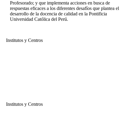
Profesorado; y que implementa acciones en busca de
respuestas eficaces a los diferentes desafíos que plantea el
desarrollo de la docencia de calidad en la Pontificia
Universidad Católica del Perú.
Institutos y Centros
Instituto de Docencia Universitaria
Ceremonia de Bienvenida a los Nuevos Docentes 2019-1
En esta ceremonia, el rector pro tempore, Efraín Gonzales de Olarte;
la directora de la DAP, Nadia Gamboa y el director del IDU, Julio
del Valle, acompañados de los jefes de los Departamentos
Académicos, darán la bienvenida a todos los nuevos docentes que
comenzarán a enseñar en la PUCP en el ciclo 2019-1....
Institutos y Centros
Instituto de Docencia Universitaria
El portafolio como herramienta de reflexión y evaluación docente
El portafolio como herramienta de reflexión y evaluación docente...