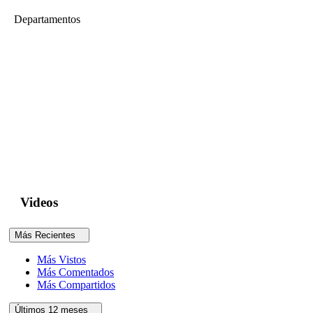
Departamentos
Departamento de Ingeniería
Construcciones de tierra 3
En el Perú existe un alto porcentaje de viviendas construidas en
tierra, muchas de ellas expuestas a un alto peligro sísmico que
conlleva un alto riesgo por la vulnerabilidad de este tipo de
viviendas. La investigación en este campo comprende ensayos de
caracterización de materiales, resistencia sísmica y refuerzo de
construcciones existentes utilizando principalmente ensayos de
simulación sísmica...
Videos
Más Recientes
Más Vistos
Más Comentados
Más Compartidos
Últimos 12 meses