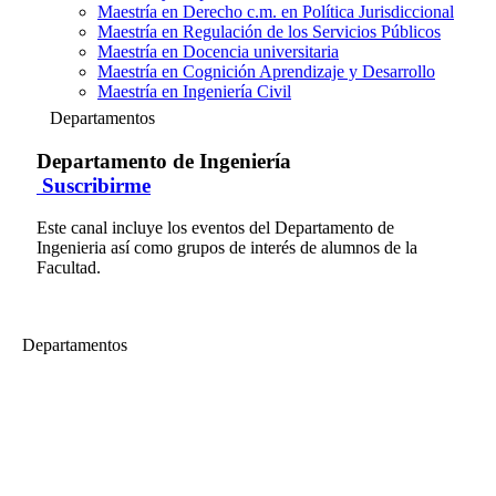
Maestría en Derecho c.m. en Política Jurisdiccional
Maestría en Regulación de los Servicios Públicos
Maestría en Docencia universitaria
Maestría en Cognición Aprendizaje y Desarrollo
Maestría en Ingeniería Civil
Departamentos
Departamento de Ingeniería
Suscribirme
Este canal incluye los eventos del Departamento de
Ingenieria así como grupos de interés de alumnos de la
Facultad.
Departamentos
Departamento de Ingeniería
I Encuentro de Mujeres de Éxito (Parte 01)
Este evento es un espacio de encuentro de mujeres que triunfan en
diferentes sectores, quienes nos compartirán sus experiencias, retos,
conocimientos y mejores prácticas que les han permitido alcanzar el
éxito profesional y lograr el balance con su vida personal, a fin de