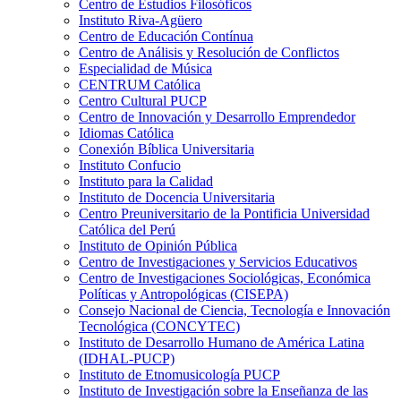
Centro de Estudios Filosóficos
Instituto Riva-Agüero
Centro de Educación Contínua
Centro de Análisis y Resolución de Conflictos
Especialidad de Música
CENTRUM Católica
Centro Cultural PUCP
Centro de Innovación y Desarrollo Emprendedor
Idiomas Católica
Conexión Bíblica Universitaria
Instituto Confucio
Instituto para la Calidad
Instituto de Docencia Universitaria
Centro Preuniversitario de la Pontificia Universidad
Católica del Perú
Instituto de Opinión Pública
Centro de Investigaciones y Servicios Educativos
Centro de Investigaciones Sociológicas, Económica
Políticas y Antropológicas (CISEPA)
Consejo Nacional de Ciencia, Tecnología e Innovación
Tecnológica (CONCYTEC)
Instituto de Desarrollo Humano de América Latina
(IDHAL-PUCP)
Instituto de Etnomusicología PUCP
Instituto de Investigación sobre la Enseñanza de las