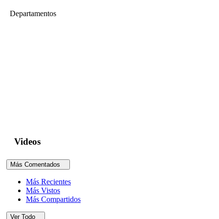
Departamentos
Departamento de Ingeniería
Construcciones de tierra 3
En el Perú existe un alto porcentaje de viviendas construidas en
tierra, muchas de ellas expuestas a un alto peligro sísmico que
conlleva un alto riesgo por la vulnerabilidad de este tipo de
viviendas. La investigación en este campo comprende ensayos de
caracterización de materiales, resistencia sísmica y refuerzo de
construcciones existentes utilizando principalmente ensayos de
simulación sísmica...
Videos
Más Comentados
Más Recientes
Más Vistos
Más Compartidos
Ver Todo