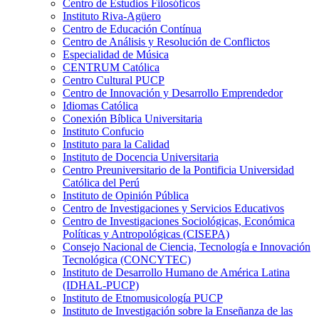
Centro de Estudios Filosóficos
Instituto Riva-Agüero
Centro de Educación Contínua
Centro de Análisis y Resolución de Conflictos
Especialidad de Música
CENTRUM Católica
Centro Cultural PUCP
Centro de Innovación y Desarrollo Emprendedor
Idiomas Católica
Conexión Bíblica Universitaria
Instituto Confucio
Instituto para la Calidad
Instituto de Docencia Universitaria
Centro Preuniversitario de la Pontificia Universidad
Católica del Perú
Instituto de Opinión Pública
Centro de Investigaciones y Servicios Educativos
Centro de Investigaciones Sociológicas, Económica
Políticas y Antropológicas (CISEPA)
Consejo Nacional de Ciencia, Tecnología e Innovación
Tecnológica (CONCYTEC)
Instituto de Desarrollo Humano de América Latina
(IDHAL-PUCP)
Instituto de Etnomusicología PUCP
Instituto de Investigación sobre la Enseñanza de las