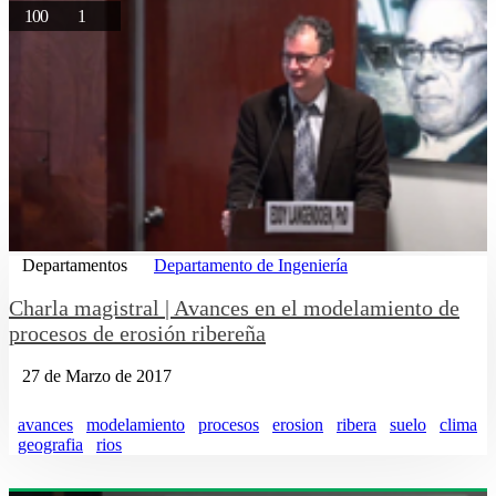
100
1
Departamentos
Departamento de Ingeniería
Charla magistral | Avances en el modelamiento de
procesos de erosión ribereña
27 de Marzo de 2017
avances
modelamiento
procesos
erosion
ribera
suelo
clima
geografia
rios