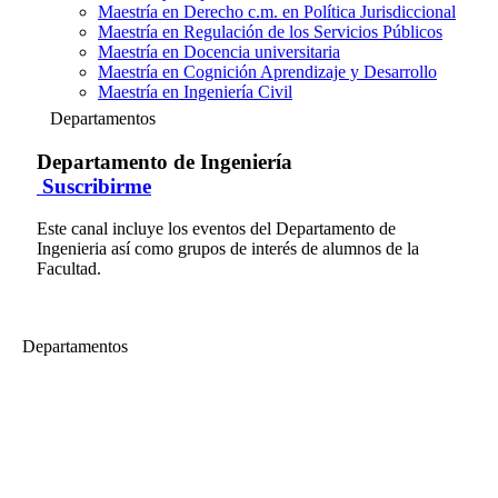
Maestría en Derecho c.m. en Política Jurisdiccional
Maestría en Regulación de los Servicios Públicos
Maestría en Docencia universitaria
Maestría en Cognición Aprendizaje y Desarrollo
Maestría en Ingeniería Civil
Departamentos
Departamento de Ingeniería
Suscribirme
Este canal incluye los eventos del Departamento de
Ingenieria así como grupos de interés de alumnos de la
Facultad.
Departamentos
Departamento de Ingeniería
I Encuentro de Mujeres de Éxito (Parte 01)
Este evento es un espacio de encuentro de mujeres que triunfan en
diferentes sectores, quienes nos compartirán sus experiencias, retos,
conocimientos y mejores prácticas que les han permitido alcanzar el
éxito profesional y lograr el balance con su vida personal, a fin de