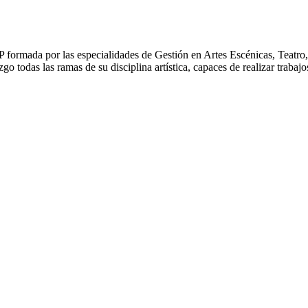
 formada por las especialidades de Gestión en Artes Escénicas, Teatro
zgo todas las ramas de su disciplina artística, capaces de realizar traba
énicas de las carreras de Danza, Música y Teatro.
énicas de las carreras de Danza, Música y Teatro....
as será un espacio para compartir proyectos de investigación que han o
tes escénicas desde un enfoque interdisciplinario y su aporte a la inv