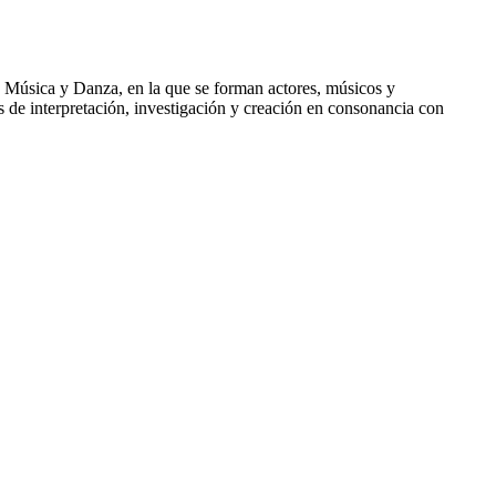
, Música y Danza, en la que se forman actores, músicos y
jos de interpretación, investigación y creación en consonancia con
 están desarrollando, principalmente nuestros docentes del
estigación y producción de conocimiento en otras áreas. Además, ...