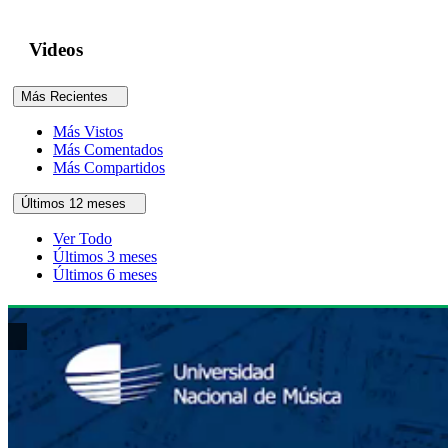
Videos
Más Recientes
Más Vistos
Más Comentados
Más Compartidos
Últimos 12 meses
Ver Todo
Últimos 3 meses
Últimos 6 meses