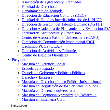
Asociación de Egresados y Graduados
Facultad de Derecho 2
Departamento de Teología
Dirección de Educación Continua (DEC)
Facultad de Estudios Interdisciplinarios de la PUCP
Dirección de Gestión del Talento Humano (DGTH)
Dirección Académica de Planeamiento y Evaluación (D
Facultad de Arquitectura y Urbanismo
Centro de Asesoría Pastoral Universitaria (CAPU)
Dirección de Comunicación Institucional (DCI)
Cachimbo PUCP (OCAI)
Dirección de Actividades Culturales
Centro de Estudios Orientales
Posgrado
Maestría en Gerencia Social
Escuela de Posgrado
Escuela de Gobierno y Políticas Públicas
Derecho y Empresa
Maestría en Derecho c.m. en Política Jurisdiccional
Maestría en Regulación de los Servicios Públicos
Maestría en Docencia universitaria
Maestría en Cognición Aprendizaje y Desarrollo
Maestría en Ingeniería Civil
Facultades