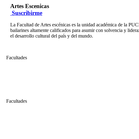
Artes Escenicas
Suscribirme
La Facultad de Artes escénicas es la unidad académica de la PUCP
bailarines altamente calificados para asumir con solvencia y lidera
el desarrollo cultural del país y del mundo.
Facultades
Artes Escenicas
Ceremonia de graduación de los egresados de la Facultad de Artes Esc
Ceremonia de graduación de los egresados de la Facultad de Artes Esc
Facultades
Artes Escenicas
2do Encuentro Internacional de Investigación en Artes Escénicas
El Segundo Encuentro Internacional de Investigación en Artes Escénic
Departamento Académico de Artes Escénicas y para dar cuenta de las ar