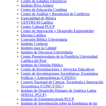
Centro de Estudios Filosóficos
Instituto Riva-Agüero
Centro de Educación Contínua
Centro de Análisis y Resolución de Conflictos
Especialidad de Música
CENTRUM Católica
Centro Cultural PUCP
Centro de Innovación y Desarrollo Emprendedor
Idiomas Católica
Conexión Bíblica Universitaria
Instituto Confucio
Instituto para la Calidad
Instituto de Docencia Universitaria
Centro Preuniversitario de la Pontificia Universidad
Católica del Perú
Instituto de Opinión Pública
Centro de Investigaciones y Servicios Educativos
Centro de Investigaciones Sociológicas, Económica
Políticas y Antropológicas (CISEPA)
Consejo Nacional de Ciencia, Tecnología e Innovación
Tecnológica (CONCYTEC)
Instituto de Desarrollo Humano de América Latina
(IDHAL-PUCP)
Instituto de Etnomusicología PUCP
Instituto de Investigación sobre la Enseñanza de las