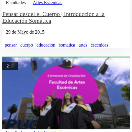
Facultades
Artes Escenicas
Pensar desdel el Cuerpo | Introducción a la
Educación Somática
29 de Mayo de 2015
pensar
cuerpo
educacion
somatica
artes
escenicas
2