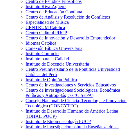
Centro de Estudios Filosóficos
Instituto Riva-Agüero
Centro de Educación Contínua
Centro de Análisis y Resolución de Conflictos
Especialidad de Música
CENTRUM Católica
Centro Cultural PUCP
Centro de Innovación y Desarrollo Emprendedor
Idiomas Católica
Conexión Bíblica Universitaria
Instituto Confucio
Instituto para la Calidad
Instituto de Docencia Universitaria
Centro Preuniversitario de la Pontificia Universidad
Católica del Perú
Instituto de Opinión Pública
Centro de Investigaciones y Servicios Educativos
Centro de Investigaciones Sociológicas, Económica
Políticas y Antropológicas (CISEPA)
Consejo Nacional de Ciencia, Tecnología e Innovación
Tecnológica (CONCYTEC)
Instituto de Desarrollo Humano de América Latina
(IDHAL-PUCP)
Instituto de Etnomusicología PUCP
Instituto de Investigación sobre la Enseñanza de las