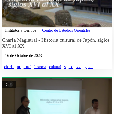
Institutos y Centros
Centro de Estudios Orientales
Charla Magistral - Historia cultural de Japón, siglos
XVI al XX
16 de Octubre de 2023
charla
magistral
historia
cultural
siglos
xvi
japon
2