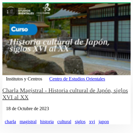
1
Institutos y Centros
Centro de Estudios Orientales
Charla Magistral - Historia cultural de Japón, siglos
XVI al XX
18 de Octubre de 2023
charla
magistral
historia
cultural
siglos
xvi
japon