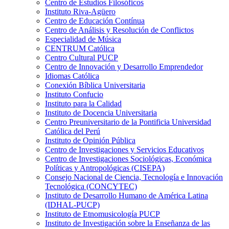
Centro de Estudios Filosóficos
Instituto Riva-Agüero
Centro de Educación Contínua
Centro de Análisis y Resolución de Conflictos
Especialidad de Música
CENTRUM Católica
Centro Cultural PUCP
Centro de Innovación y Desarrollo Emprendedor
Idiomas Católica
Conexión Bíblica Universitaria
Instituto Confucio
Instituto para la Calidad
Instituto de Docencia Universitaria
Centro Preuniversitario de la Pontificia Universidad
Católica del Perú
Instituto de Opinión Pública
Centro de Investigaciones y Servicios Educativos
Centro de Investigaciones Sociológicas, Económica
Políticas y Antropológicas (CISEPA)
Consejo Nacional de Ciencia, Tecnología e Innovación
Tecnológica (CONCYTEC)
Instituto de Desarrollo Humano de América Latina
(IDHAL-PUCP)
Instituto de Etnomusicología PUCP
Instituto de Investigación sobre la Enseñanza de las