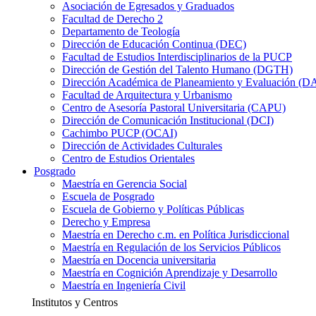
Asociación de Egresados y Graduados
Facultad de Derecho 2
Departamento de Teología
Dirección de Educación Continua (DEC)
Facultad de Estudios Interdisciplinarios de la PUCP
Dirección de Gestión del Talento Humano (DGTH)
Dirección Académica de Planeamiento y Evaluación (D
Facultad de Arquitectura y Urbanismo
Centro de Asesoría Pastoral Universitaria (CAPU)
Dirección de Comunicación Institucional (DCI)
Cachimbo PUCP (OCAI)
Dirección de Actividades Culturales
Centro de Estudios Orientales
Posgrado
Maestría en Gerencia Social
Escuela de Posgrado
Escuela de Gobierno y Políticas Públicas
Derecho y Empresa
Maestría en Derecho c.m. en Política Jurisdiccional
Maestría en Regulación de los Servicios Públicos
Maestría en Docencia universitaria
Maestría en Cognición Aprendizaje y Desarrollo
Maestría en Ingeniería Civil
Institutos y Centros