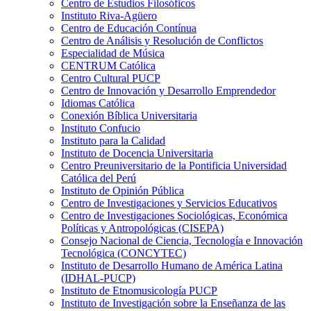
Centro de Estudios Filosóficos
Instituto Riva-Agüero
Centro de Educación Contínua
Centro de Análisis y Resolución de Conflictos
Especialidad de Música
CENTRUM Católica
Centro Cultural PUCP
Centro de Innovación y Desarrollo Emprendedor
Idiomas Católica
Conexión Bíblica Universitaria
Instituto Confucio
Instituto para la Calidad
Instituto de Docencia Universitaria
Centro Preuniversitario de la Pontificia Universidad
Católica del Perú
Instituto de Opinión Pública
Centro de Investigaciones y Servicios Educativos
Centro de Investigaciones Sociológicas, Económica
Políticas y Antropológicas (CISEPA)
Consejo Nacional de Ciencia, Tecnología e Innovación
Tecnológica (CONCYTEC)
Instituto de Desarrollo Humano de América Latina
(IDHAL-PUCP)
Instituto de Etnomusicología PUCP
Instituto de Investigación sobre la Enseñanza de las